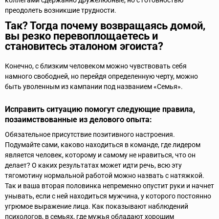
коллегами сдержанно дружелюбные, но с готовностью
преодолеть возникшие трудности.
Так? Тогда почему возвращаясь домой,
вы резко перевоплощаетесь и
становитесь эталоном эгоиста?
Конечно, с близким человеком можно чувствовать себя
намного свободней, но перейдя определенную черту, можно
быть уволенным из кампании под названием «Семья».
Исправить ситуацию помогут следующие правила,
позаимствованные из делового опыта:
Обязательное присутствие позитивного настроения.
Подумайте сами, каково находиться в команде, где лидером
является человек, которому и самому не нравиться, что он
делает? О каких результатах может идти речь, всю эту
тягомотину нормальной работой можно назвать с натяжкой.
Так и ваша вторая половинка непременно опустит руки и начнет
унывать, если с ней находиться мужчина, у которого постоянно
угрюмое выражение лица. Как показывают наблюдений
психологов, в семьях, где мужья обладают хорошим