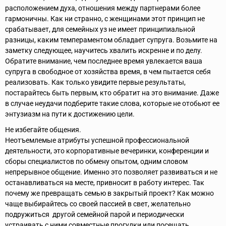
расположением духа, отношения между партнерами более
гармоничны. Как ни странно, с женщинами этот принцип не
срабатывает, для семейных уз не имеет принципиальной
разницы, каким темпераментом обладает супруга. Возьмите на
заметку следующее, научитесь хвалить искренне и по делу.
Обратите внимание, чем последнее время увлекается ваша
супруга в свободное от хозяйства время, в чем пытается себя
реализовать. Как только увидите первые результаты,
постарайтесь быть первым, кто обратит на это внимание. Даже
в случае неудачи подберите такие слова, которые не отобьют ее
энтузиазм на пути к достижению цели.
Не избегайте общения.
Неотъемлемые атрибуты успешной профессиональной
деятельности, это корпоративные вечеринки, конференции и
сборы специалистов по обмену опытом, одним словом
непрерывное общение. Именно это позволяет развиваться и не
останавливаться на месте, привносит в работу интерес. Так
почему же превращать семью в закрытый проект? Как можно
чаще выбирайтесь со своей пассией в свет, желательно
подружиться другой семейной парой и периодически
устраивать с ними совместные прогулки или посещать